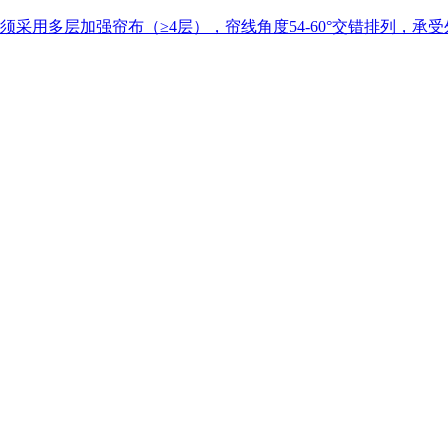
用多层加强帘布（≥4层），帘线角度54-60°交错排列，承受外