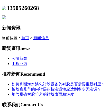
13505260268
新闻资讯
当前位置：
首页
>
新闻信息
新资资讯
news
公司新闻
工程业绩
推荐新闻
Recommend
如何判断海水淡化衬胶设备的衬胶是否需要重新衬里？
橡胶膨胀节的内衬层的抗渗透性应达到多少无渗漏？
烟气脱硫衬胶管道的衬胶表面粗糙度
联系我们
Contact Us