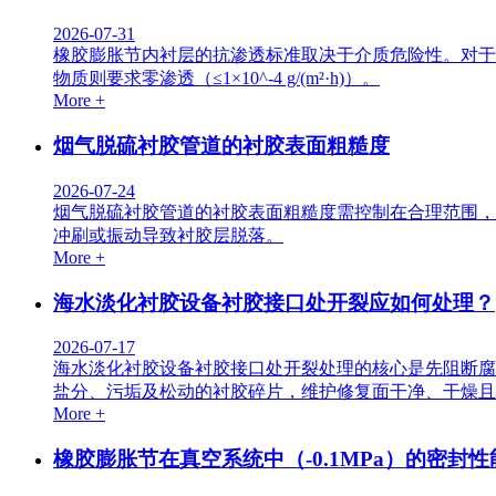
2026-07-31
橡胶膨胀节内衬层的抗渗透标准取决于介质危险性。对于一般水汽介
物质则要求零渗透（≤1×10^-4 g/(m²·h)）。
More +
烟气脱硫衬胶管道的衬胶表面粗糙度
2026-07-24
烟气脱硫衬胶管道的衬胶表面粗糙度需控制在合理范围，
冲刷或振动导致衬胶层脱落。
More +
海水淡化衬胶设备衬胶接口处开裂应如何处理？
2026-07-17
海水淡化衬胶设备衬胶接口处开裂处理的核心是先阻断腐
盐分、污垢及松动的衬胶碎片，维护修复面干净、干燥且
More +
橡胶膨胀节在真空系统中（-0.1MPa）的密封