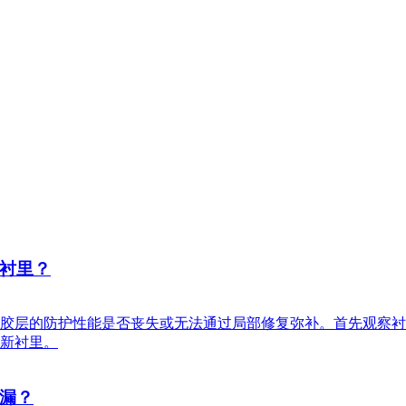
衬里？
胶层的防护性能是否丧失或无法通过局部修复弥补。首先观察衬
新衬里。
漏？