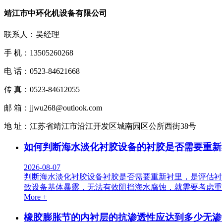
靖江市中环化机设备有限公司
联系人：吴经理
手 机：13505260268
电 话：0523-84621668
传 真：0523-84612055
邮 箱：jjwu268@outlook.com
地 址：江苏省靖江市沿江开发区城南园区公所西街38号
如何判断海水淡化衬胶设备的衬胶是否需要重新
2026-08-07
判断海水淡化衬胶设备衬胶是否需要重新衬里，是评估衬
致设备基体暴露，无法有效阻挡海水腐蚀，就需要考虑重
More +
橡胶膨胀节的内衬层的抗渗透性应达到多少无渗