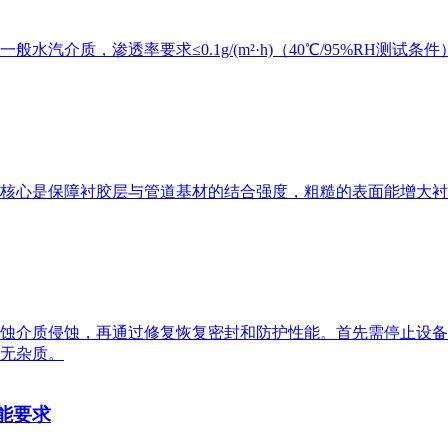
质，渗透率要求≤0.1g/(m²·h)（40℃/95%RH测试条件）
核心是保障衬胶层与管道基材的结合强度，粗糙的表面能增大衬
蚀介质侵蚀，再通过修复恢复密封和防护性能。首先需停止设备
无杂质。
性能要求