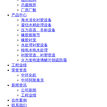
总裁致辞
厂房厂貌
产品中心
海水淡化衬胶设备
凝结水精处理设备
压力容器、非标设备
橡胶膨胀节
橡胶衬里
水处理衬胶设备
核电水电水处理
衬胶管道、衬塑管道
火力发电玻璃鳞片脱硫防腐
工程业绩
荣誉资质
中环化机
中环阿斯泰克
新闻资讯
公司新闻
工程业绩
合作案例
联系我们