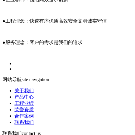
●工程理念：快速有序优质高效安全文明诚实守信
●服务理念：客户的需求是我们的追求
网站导航
site navigation
关于我们
产品中心
工程业绩
荣誉资质
合作案例
联系我们
联系我们
contact us